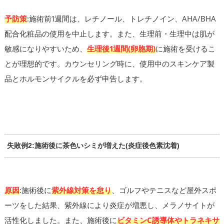
予防策
:施術前1週間は、レチノール、トレチノイン、AHA/BHA
配合化粧品の使用を中止します。また、生理前・生理中は肌が
敏感になりやすいため、
生理後1週間(卵胞期)
に施術を受けるこ
とが理想的です。カウンセリング時に、使用中のスキンケア製
品とホルモンサイクルを必ず申告します。
失敗例2:施術後に茶色いシミが増えた(炎症後色素沈着)
原因
:施術後に
紫外線対策を怠り
、ゴルフやテニスなど屋外スポ
ーツをした結果、紫外線により炎症が増悪し、メラノサイトが
活性化しました。また、施術後に
ビタミンC誘導体やトラネキサ