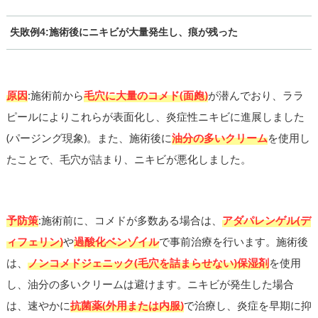
失敗例4:施術後にニキビが大量発生し、痕が残った
原因
:施術前から
毛穴に大量のコメド(面皰)
が潜んでおり、ララ
ピールによりこれらが表面化し、炎症性ニキビに進展しました
(パージング現象)。また、施術後に
油分の多いクリーム
を使用し
たことで、毛穴が詰まり、ニキビが悪化しました。
予防策
:施術前に、コメドが多数ある場合は、
アダパレンゲル(デ
ィフェリン)
や
過酸化ベンゾイル
で事前治療を行います。施術後
は、
ノンコメドジェニック(毛穴を詰まらせない)保湿剤
を使用
し、油分の多いクリームは避けます。ニキビが発生した場合
は、速やかに
抗菌薬(外用または内服)
で治療し、炎症を早期に抑