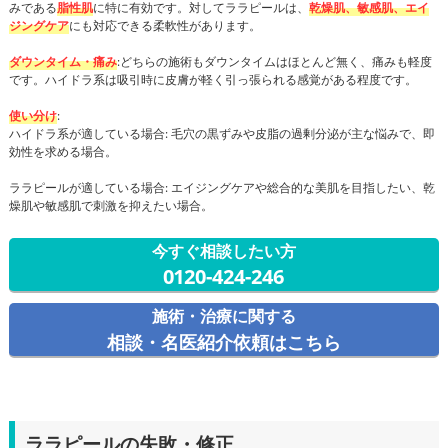
みである
脂性肌
に特に有効です。対してララピールは、
乾燥肌、敏感肌、エイ
ジングケア
にも対応できる柔軟性があります。
ダウンタイム・痛み
:どちらの施術もダウンタイムはほとんど無く、痛みも軽度
です。ハイドラ系は吸引時に皮膚が軽く引っ張られる感覚がある程度です。
使い分け
:
ハイドラ系が適している場合: 毛穴の黒ずみや皮脂の過剰分泌が主な悩みで、即
効性を求める場合。
ララピールが適している場合: エイジングケアや総合的な美肌を目指したい、乾
燥肌や敏感肌で刺激を抑えたい場合。
今すぐ相談したい方
0120-424-246
施術・治療に関する
相談・名医紹介依頼はこちら
ララピールの失敗・修正