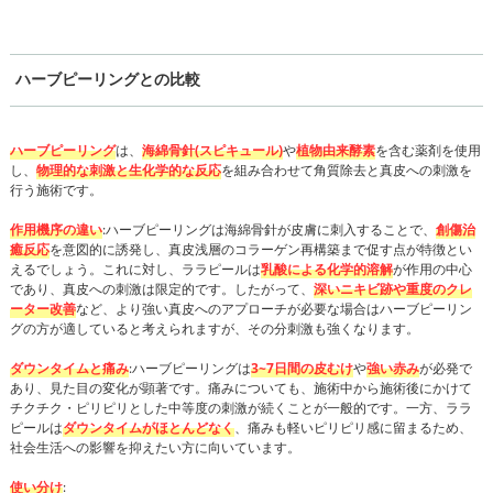
ハーブピーリングとの比較
ハーブピーリング
は、
海綿骨針(スピキュール)
や
植物由来酵素
を含む薬剤を使用
し、
物理的な刺激と生化学的な反応
を組み合わせて角質除去と真皮への刺激を
行う施術です。
作用機序の違い
:ハーブピーリングは海綿骨針が皮膚に刺入することで、
創傷治
癒反応
を意図的に誘発し、真皮浅層のコラーゲン再構築まで促す点が特徴とい
えるでしょう。これに対し、ララピールは
乳酸による化学的溶解
が作用の中心
であり、真皮への刺激は限定的です。したがって、
深いニキビ跡や重度のクレ
ーター改善
など、より強い真皮へのアプローチが必要な場合はハーブピーリン
グの方が適していると考えられますが、その分刺激も強くなります。
ダウンタイムと痛み
:ハーブピーリングは
3~7日間の皮むけ
や
強い赤み
が必発で
あり、見た目の変化が顕著です。痛みについても、施術中から施術後にかけて
チクチク・ピリピリとした中等度の刺激が続くことが一般的です。一方、ララ
ピールは
ダウンタイムがほとんどなく
、痛みも軽いピリピリ感に留まるため、
社会生活への影響を抑えたい方に向いています。
使い分け
: