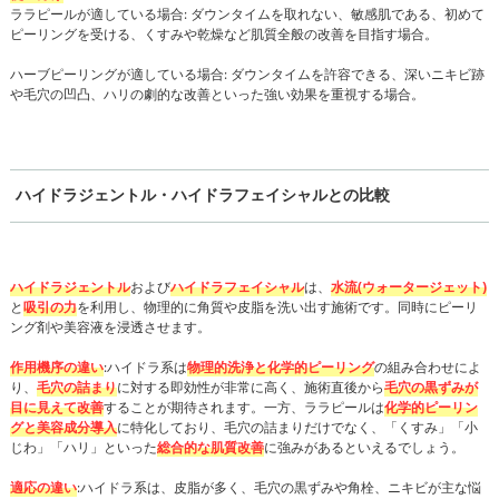
ララピールが適している場合: ダウンタイムを取れない、敏感肌である、初めて
ピーリングを受ける、くすみや乾燥など肌質全般の改善を目指す場合。
ハーブピーリングが適している場合: ダウンタイムを許容できる、深いニキビ跡
や毛穴の凹凸、ハリの劇的な改善といった強い効果を重視する場合。
ハイドラジェントル・ハイドラフェイシャルとの比較
ハイドラジェントル
および
ハイドラフェイシャル
は、
水流(ウォータージェット)
と
吸引の力
を利用し、物理的に角質や皮脂を洗い出す施術です。同時にピーリ
ング剤や美容液を浸透させます。
作用機序の違い
:ハイドラ系は
物理的洗浄と化学的ピーリング
の組み合わせによ
り、
毛穴の詰まり
に対する即効性が非常に高く、施術直後から
毛穴の黒ずみが
目に見えて改善
することが期待されます。一方、ララピールは
化学的ピーリン
グと美容成分導入
に特化しており、毛穴の詰まりだけでなく、「くすみ」「小
じわ」「ハリ」といった
総合的な肌質改善
に強みがあるといえるでしょう。
適応の違い
:ハイドラ系は、皮脂が多く、毛穴の黒ずみや角栓、ニキビが主な悩