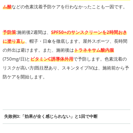
ム酸
などの色素沈着予防ケアを行わなかったことも一因です。
予防策
:施術後2週間は、
SPF50+のサンスクリーンを2時間おき
に塗り直し
、帽子・日傘を徹底します。屋外スポーツ、長時間
の外出は避けます。また、施術後は
トラネキサム酸内服
(750mg/日)と
ビタミンC誘導体外用
で予防します。色素沈着の
リスクが高い方(既往歴あり、スキンタイプIV)は、施術前から予
防ケアを開始します。
失敗例3:「効果が全く感じられない」と1回で中断