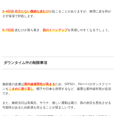
2~4日目
:
目立たない微細な皮むけ
が起こることがありますが、無理に皮を剥が
さず保湿で対処します。
5~7日目
:皮むけが落ち着き、
肌のトーンアップ
を実感しやすくなるでしょう。
ダウンタイム中の制限事項
施術後の皮膚は
紫外線感受性が高まる
ため、SPF50+、PA++++のサンスクリー
ンを
こまめに塗り直し
、帽子や日傘も併用するなど、厳重な紫外線対策が必須
です。
また、施術当日は長風呂、サウナ、激しい運動は避け、肌の炎症を悪化させる
可能性があるため飲酒も控えることが望ましいです。