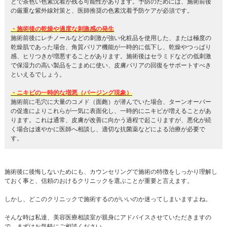
とで茶色い色素沈着が残る可能性があります。予防のためには、施術前後
の厳重な紫外線対策と、医師推奨の色素沈着予防ケアが必須です。
・施術後の乾燥や過度な刺激感の発生
施術前後にレチノールなどの刺激が強い化粧品を使用した、または極度の
乾燥肌であった場合、角質バリア機能が一時的に低下し、乾燥やつっぱり
感、ヒリつきが増悪することがあります。施術後はセラミドなどの低刺激
で保湿力の高い製品をこまめに使い、皮膚バリアの回復をサポートすべき
といえるでしょう。
・ニキビの一時的な増悪（パージング現象）
施術前に毛穴に大量のコメド（面皰）が潜んでいた場合、ターンオーバー
の促進によりこれらが一気に表面化し、一時的にニキビが増えることがあ
ります。これは通常、皮膚が改善に向かう過程で起こりますが、悪化が続
く場合は速やかに医師へ相談し、適切な抗菌薬などによる治療が必要で
す。
施術後に後悔しないためにも、カウンセリングで施術の特徴をしっかり理解し
ておく事と、信頼のおけるクリニックを選ぶことが重要と言えます。
しかし、どこのクリニックで施術するのがいいのか迷ってしまいますよね。
そんな時は私達、美容医療相談室が親身にアドバイスさせていただきますの
で、まずはお気軽にご相談ください。