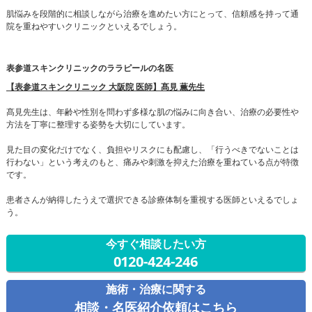
肌悩みを段階的に相談しながら治療を進めたい方にとって、信頼感を持って通
院を重ねやすいクリニックといえるでしょう。
表参道スキンクリニックのララピールの名医
【表参道スキンクリニック 大阪院 医師】髙見 薫先生
髙見先生は、年齢や性別を問わず多様な肌の悩みに向き合い、治療の必要性や
方法を丁寧に整理する姿勢を大切にしています。
見た目の変化だけでなく、負担やリスクにも配慮し、「行うべきでないことは
行わない」という考えのもと、痛みや刺激を抑えた治療を重ねている点が特徴
です。
患者さんが納得したうえで選択できる診療体制を重視する医師といえるでしょ
う。
今すぐ相談したい方
0120-424-246
施術・治療に関する
相談・名医紹介依頼はこちら