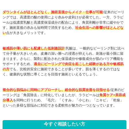
ダウンタイムがほとんどなく、施術直後からメイク・仕事が可能
:従来のピーリ
ングでは、高濃度の酸の使用により赤みや皮剥けが必発でした。一方、ララピ
ールは低濃度乳酸と高濃度保湿成分の配合により、角質剥離が非常に緩やかで
す。施術直後の赤みも短時間で消失するため、
社会生活への影響がほとんどな
い
点が大きなメリットです。
敏感肌や薄い肌にも配慮した低刺激設計
:乳酸は、一般的なピーリング剤に比べ
て分子量が大きいため、皮膚の深い層への浸透が抑えられ、刺激が最小限に留
まります。さらに、製剤に配合された保湿成分や修復成分が肌のバリア機能を
サポートするため、
過去にピーリングで炎症を起こした経験がある方や敏感肌
の方
でも、比較的安全に施術できることが多いです。肌を薄くするのではな
く、健康的な状態に導くことを目指す施術といえるでしょう。
複合的な肌悩みに同時にアプローチし、総合的な肌質改善を目指せる
:従来のピ
ーリングは「角質除去」に特化していましたが、ララピールは
角質ケア+美容成
分導入
を同時に行うため、「毛穴」「くすみ」「小じわ」「ニキビ」「乾燥」
といった多様な肌悩みに対応できる柔軟性が魅力の一つとなっています。
今すぐ相談したい方