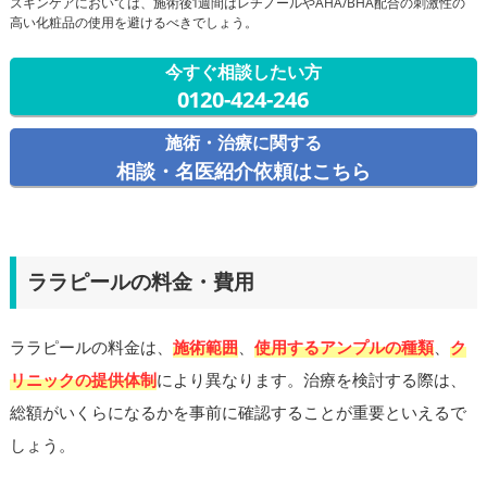
スキンケアにおいては、施術後1週間はレチノールやAHA/BHA配合の刺激性の
高い化粧品の使用を避けるべきでしょう。
今すぐ相談したい方
0120-424-246
施術・治療に関する
相談・名医紹介依頼はこちら
ララピールの料金・費用
ララピールの料金は、
施術範囲
、
使用するアンプルの種類
、
ク
リニックの提供体制
により異なります。治療を検討する際は、
総額がいくらになるかを事前に確認することが重要といえるで
しょう。