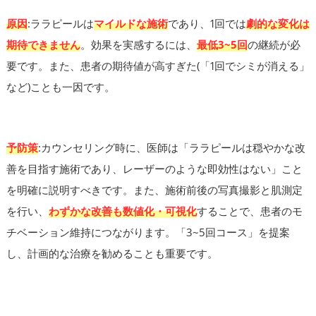
原因
:ララピールは
マイルドな施術
であり、1回では
劇的な変化は
期待できません
。効果を実感するには、
最低3~5回
の継続が必
要です。また、患者の期待値が高すぎた(「1回でシミが消える」
など)ことも一因です。
予防策
:カウンセリング時に、医師は「ララピールは穏やかな改
善を目指す施術であり、レーザーのような即効性はない」こと
を明確に説明すべきです。また、施術前後の写真撮影と肌測定
を行い、
わずかな改善も数値化・可視化
することで、患者のモ
チベーション維持につながります。「3~5回コース」を提案
し、計画的な治療を勧めることも重要です。