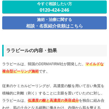
今すぐ相談したい方
0120-424-246
施術・治療に関する
相談・名医紹介依頼はこちら
ララピールの内容・効果
ララピールは、韓国のDERMAFIRM社が開発した、
マイルドな
複合型ピーリング施術
です。
従来のケミカルピーリングが、高濃度の酸を用いて古い角質を
積極的に剥離（剥く）することに主眼を置いていたのに対し、
ララピールは、
低濃度の酸と高濃度の美容成分
を独自に組み合
わせ、肌の土台となる細胞に働きかけ、内側から肌を整える