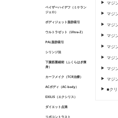
マジ
ベイザーハイデフ（ミケラン
ジェロ）
マジ
ボディジェット脂肪吸引
マジ
ウルトラゼット（Ultra-Z）
マジ
PAL脂肪吸引
マジ
シリンジ法
マジ
下腿筋萎縮術（ふくらはぎ痩
身）
マジ
カーフメイク（TCR治療）
マジ
ACボディ（AC-body）
■ク
EXILIS（エクシリス）
ダイエット点滴
リポコントラスト