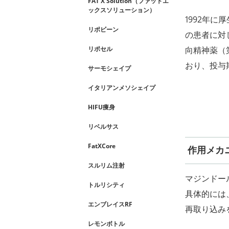
FAT X Solution（ファットエ
ックスソリューション）
1992年
リポビーン
の患者に対
向精神薬（
リポセル
おり、投与
サーモシェイプ
イタリアンメソシェイプ
HIFU痩身
リベルサス
FatXCore
作用メカ
スルリム注射
マジンドー
トルリシティ
具体的には
エンブレイスRF
再取り込み
レモンボトル