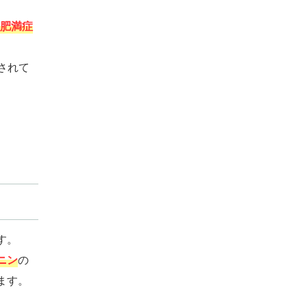
度肥満症
されて
す。
ニン
の
ます。