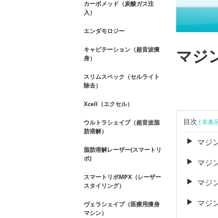
カーボメッド（炭酸ガス注
入）
エンダモロジー
キャビテーション（超音波痩
マジ
身）
スリムスペック（セルライト
除去）
Xcell（エクセル）
目次
ウルトラシェイプ（超音波脂
[ 非表
肪溶解）
マジ
脂肪溶解レーザー(スマートリ
ポ)
マジ
スマートリポMPX（レーザー
マジ
スタイリング）
マジ
ヴェラシェイプ（医療用痩身
マシン）