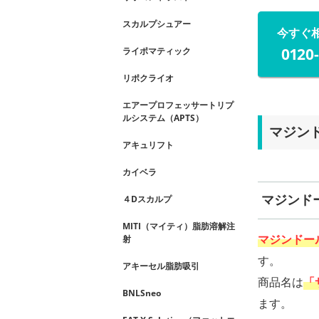
スカルプシュアー
今すぐ
0120
ライポマティック
リポクライオ
エアープロフェッサートリプ
ルシステム（APTS）
マジン
アキュリフト
カイベラ
マジンド
４Dスカルプ
MITI（マイティ）脂肪溶解注
マジンドー
射
す。
アキーセル脂肪吸引
商品名は
「
BNLSneo
ます。