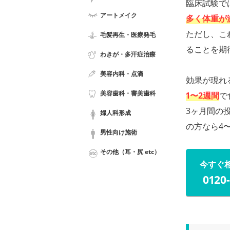
臨床試験で
アートメイク
多く体重が
ただし、こ
毛髪再生・医療発毛
ることを期
わきが・多汗症治療
美容内科・点滴
効果が現れ
美容歯科・審美歯科
1〜2週間
で
3ヶ月間の
婦人科形成
の方なら4〜
男性向け施術
その他（耳・尻 etc）
今すぐ
0120