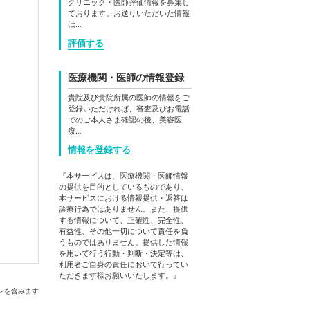
クリニック・医師評価情報を募集し
ております。お送りいただいた情報
は…
評価する
医療機関・医師の情報登録
貴院及び貴院所属の医師の情報をご
登録いただければ、審査及びお電話
でのご本人さま確認の後、美容医
療…
情報を登録する
『本サービスは、医療機関・医師情報
の提供を目的としているものであり、
本サービスにおける情報提供・返答は
診療行為ではありません。また、提供
する情報について、正確性、完全性、
有益性、その他一切について責任を負
うものではありません。提供した情報
を用いて行う行動・判断・決定等は、
利用者ご自身の責任において行ってい
ただきます様お願いいたします。』
ンを含みます