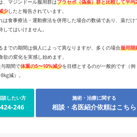
は、マジンドール服用群は
プラセボ（偽薬）群と比較して平均2
減少
したと報告されています。
れは食事療法・運動療法を併用した場合の数値であり、薬だけ
待してはいけません。
るまでの期間は個人によって異なりますが、多くの場合
服用開
食欲の変化を実感し始めます。
投与期間で
体重の5〜10%減少
を目標とするのが一般的です（例：
8kg減）。
相談したい方
施術・治療に関する
-424-246
相談・名医紹介依頼はこちら