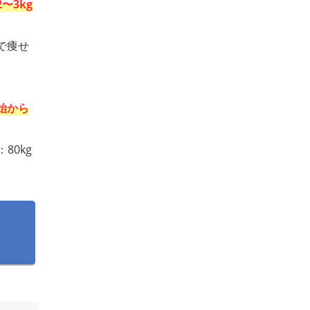
〜3kg
で痩せ
始から
80kg