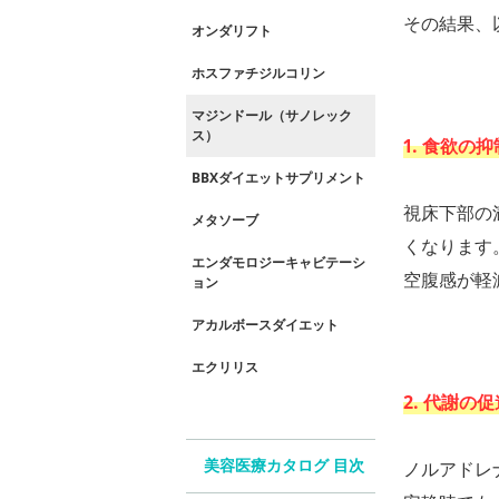
その結果、
オンダリフト
ホスファチジルコリン
マジンドール（サノレック
ス）
1. 食欲の抑
BBXダイエットサプリメント
視床下部の
メタソーブ
くなります
エンダモロジーキャビテーシ
空腹感が軽
ョン
アカルボースダイエット
エクリリス
2. 代謝の促
ノルアドレ
美容医療カタログ 目次