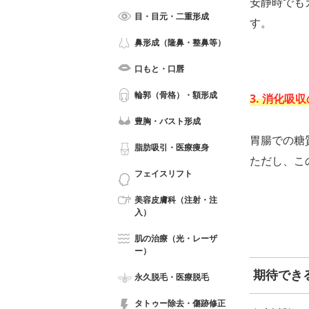
安静時でも
目・目元・二重形成
す。
鼻形成（隆鼻・整鼻等）
口もと・口唇
輪郭（骨格）・額形成
3. 消化吸
豊胸・バスト形成
胃腸での糖
脂肪吸引・医療痩身
ただし、こ
フェイスリフト
美容皮膚科（注射・注
入）
肌の治療（光・レーザ
ー）
期待でき
永久脱毛・医療脱毛
タトゥー除去・傷跡修正