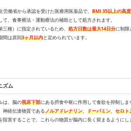
に厚生労働省から承認を受けた医療用医薬品で、
BMI 35以上の高
して、食事療法・運動療法の補助として処方されます。
第三種）に指定されているため、
処方日数は最大14日分
に制限
期間は原則
3ヶ月以内
と定められています。
ニズム
ルは、脳の
視床下部
にある摂食中枢に作用して食欲を抑制しま
、神経伝達物質である
ノルアドレナリン
、
ドーパミン
、
セロト
を阻害することで、これらの物質が脳内に長く留まるようにし