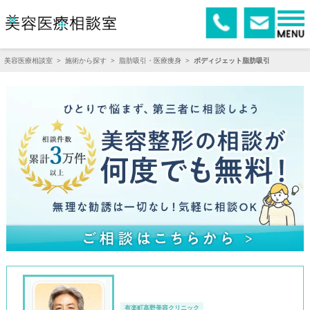
美容医療相談室
>
施術から探す
>
脂肪吸引・医療痩身
>
ボディジェット脂肪吸引
有楽町高野美容クリニック