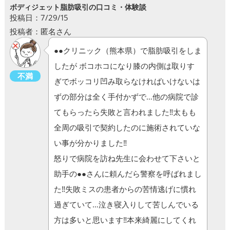
ボディジェット脂肪吸引の口コミ・体験談
投稿日：7/29/15
投稿者：匿名さん
●●クリニック（熊本県）で脂肪吸引をしま
したが ボコホコになり膝の内側は取りす
不満
ぎでボッコリ凹み取らなければいけないは
ずの部分は全く手付かずで…他の病院で診
てもらったら失敗と言われました‼︎太もも
全周の吸引で契約したのに施術されていな
い事が分かりました‼︎
怒りで病院を訪ね先生に会わせて下さいと
助手の●●さんに頼んだら警察を呼ばれまし
た‼︎失敗ミスの患者からの苦情逃げに慣れ
過ぎていて…泣き寝入りして苦しんでいる
方は多いと思います‼︎本来綺麗にしてくれ