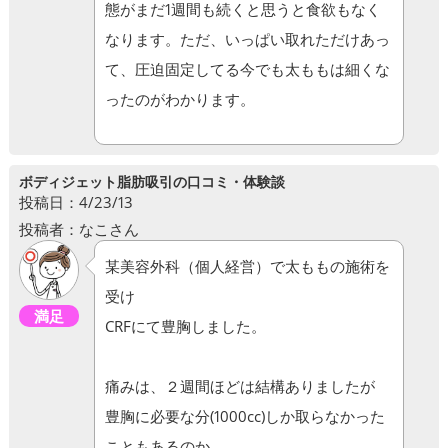
態がまだ1週間も続くと思うと食欲もなく
なります。ただ、いっぱい取れただけあっ
て、圧迫固定してる今でも太ももは細くな
ったのがわかります。
ボディジェット脂肪吸引の口コミ・体験談
投稿日：4/23/13
投稿者：なこさん
某美容外科（個人経営）で太ももの施術を
受け
満足
CRFにて豊胸しました。
痛みは、２週間ほどは結構ありましたが
豊胸に必要な分(1000cc)しか取らなかった
こともあるのか