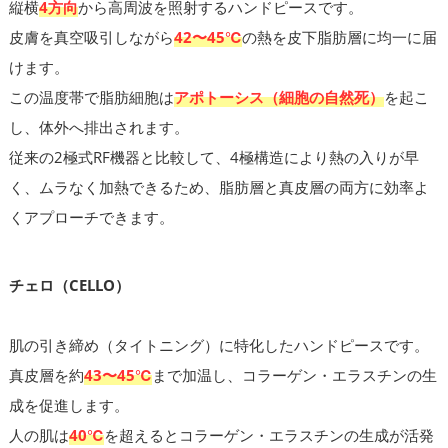
縦横
4方向
から高周波を照射するハンドピースです。
皮膚を真空吸引しながら
42〜45℃
の熱を皮下脂肪層に均一に届
けます。
この温度帯で脂肪細胞は
アポトーシス（細胞の自然死）
を起こ
し、体外へ排出されます。
従来の2極式RF機器と比較して、4極構造により熱の入りが早
く、ムラなく加熱できるため、脂肪層と真皮層の両方に効率よ
くアプローチできます。
チェロ（CELLO）
肌の引き締め（タイトニング）に特化したハンドピースです。
真皮層を約
43〜45℃
まで加温し、コラーゲン・エラスチンの生
成を促進します。
人の肌は
40℃
を超えるとコラーゲン・エラスチンの生成が活発