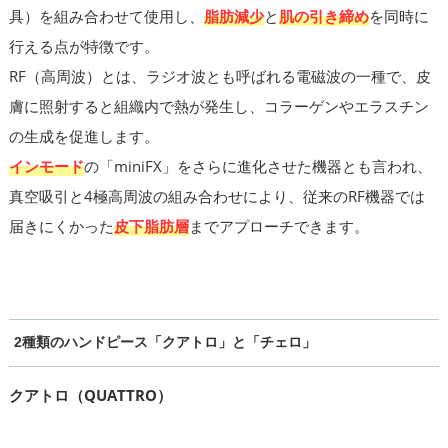
具）を組み合わせて使用し、
脂肪減少
と
肌の引き締め
を同時に
行える点が特徴です。
RF（高周波）とは、ラジオ波とも呼ばれる電磁波の一種で、皮
膚に照射すると組織内で熱が発生し、コラーゲンやエラスチン
の生成を促進します。
インモード
の「miniFX」をさらに進化させた機器とも言われ、
真空吸引と4極高周波の組み合わせにより、従来のRF機器では
届きにくかった
皮下脂肪層
までアプローチできます。
2種類のハンドピース「クアトロ」と「チェロ」
クアトロ（QUATTRO）