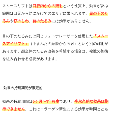
スムースリフトは
口腔内からの照射
という性質上、効果が及ぶ
範囲は口元から頬にかけてのエリアに限られます。
目の下のた
るみ
や
額のしわ
、
首のたるみ
には効果がありません。
目の下のたるみには同じフォトナレーザーを使用した
「スムー
スアイリフト」
（下まぶたの結膜から照射）という別の施術が
あります。顔全体のたるみ改善を希望する場合は、複数の施術
を組み合わせる必要があります。
効果の持続期間が限定的
効果の持続期間は
6ヶ月〜1年程度
であり、
半永久的な効果は期
待できません
。これはコラーゲン新生による効果が時間ととも