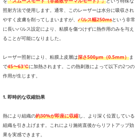
を
「スムースモード（非蒸散サーマルモード）」
という特殊な
照射方法で使用します。通常、このレーザーは水分に吸収され
やすく皮膚を削ってしまいますが、
パルス幅250ms
という非常
に長いパルス設定により、粘膜を傷つけずに熱作用のみを与え
ることが可能になりました。
レーザー照射により、粘膜上皮層は
深さ500μm（0.5mm）
ま
で
45〜63℃
に加熱されます。この熱刺激によって以下の2つの
作用が生じます。
1. 即時的な収縮効果
熱により組織の
約30%が即座に収縮
し、より深く位置している
組織を引き上げます。これにより施術直後からリフトアップ効
果を実感できます。