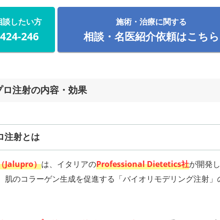
相談したい方
施術・治療に関する
-424-246
相談・名医紹介依頼はこちら
プロ注射の内容・効果
ロ注射とは
alupro）
は、イタリアの
Professional Dietetics社
が開発
、肌のコラーゲン生成を促進する「バイオリモデリング注射」