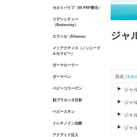
セルリバイブ（W-PRP療法）
リデンシティー
（Redensity）
ジャ
エランセ（Ellanse）
メソアクティス（ノンニード
ルセラピー）
ダーマローラー
目次
ダーマペン
[ 非表
ベビーコラーゲン
ジャ
顔プラセンタ注射
ジャ
ベビースキン
ジャ
トレチノイン治療
ジャ
アクアミド注入