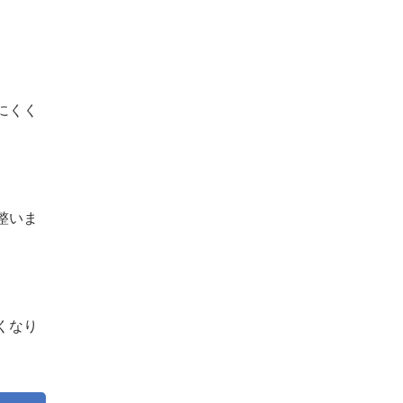
。
にくく
整いま
くなり