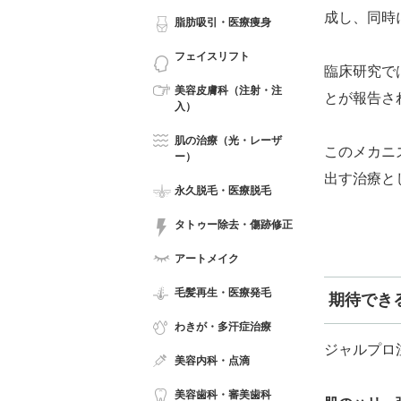
成し、同時
脂肪吸引・医療痩身
フェイスリフト
臨床研究で
美容皮膚科（注射・注
とが報告さ
入）
肌の治療（光・レーザ
このメカニ
ー）
出す治療と
永久脱毛・医療脱毛
タトゥー除去・傷跡修正
アートメイク
毛髪再生・医療発毛
期待でき
わきが・多汗症治療
ジャルプロ
美容内科・点滴
美容歯科・審美歯科