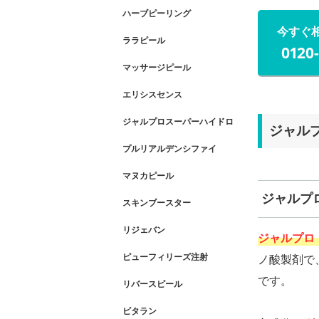
ハーブピーリング
今すぐ
ララピール
0120
マッサージピール
エリシスセンス
ジャルプロスーパーハイドロ
ジャル
プルリアルデンシファイ
マヌカピール
ジャルプ
スキンブースター
リジェバン
ジャルプロ（J
ピューフィリーズ注射
ノ酸製剤で
です。
リバースピール
ビタラン