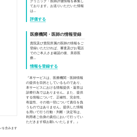
クリニック・医師評価情報を募集し
ております。お送りいただいた情報
は…
評価する
医療機関・医師の情報登録
貴院及び貴院所属の医師の情報をご
登録いただければ、審査及びお電話
でのご本人さま確認の後、美容医
療…
情報を登録する
『本サービスは、医療機関・医師情報
の提供を目的としているものであり、
本サービスにおける情報提供・返答は
診療行為ではありません。また、提供
する情報について、正確性、完全性、
有益性、その他一切について責任を負
うものではありません。提供した情報
を用いて行う行動・判断・決定等は、
利用者ご自身の責任において行ってい
ただきます様お願いいたします。』
ンを含みます