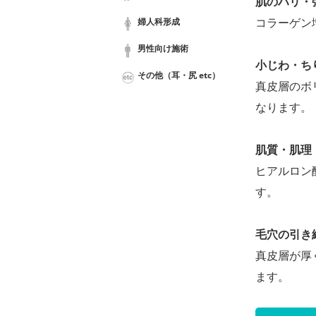
肌のハリ・
コラーゲン
婦人科形成
男性向け施術
小じわ・ち
その他（耳・尻 etc）
真皮層のボ
なります。
肌質・肌理
ヒアルロン
す。
毛穴の引き
真皮層が厚
ます。