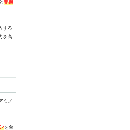
と
非架
入する
力を高
アミノ
ゲン
を合