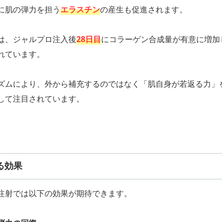
に肌の弾力を担う
エラスチン
の産生も促進されます。
は、ジャルプロ注入後
28日目
にコラーゲン合成量が有意に増加
れています。
ズムにより、外から補充するのではなく「肌自身が若返る力」
して注目されています。
る効果
注射では以下の効果が期待できます。