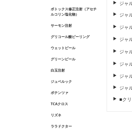
ジャ
ボトックス修正注射（アセチ
ジャ
ルコリン塩化物）
サーモン注射
ジャ
グリコール酸ピーリング
ジャ
ウェットピール
ジャ
グリーンピール
ジャ
白玉注射
ジャ
ジュベルック
ジャ
ポテンツァ
■ク
TCAクロス
リズネ
ララドクター