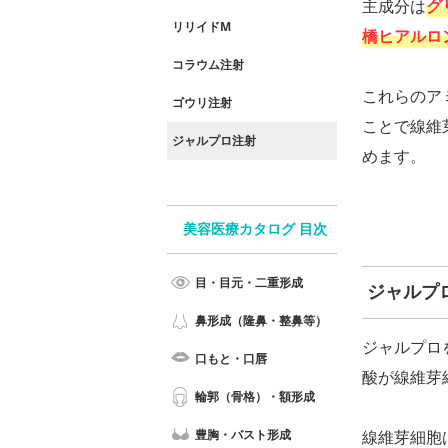
主成分は
グ
リリイドM
橋ヒアルロ
コラウム注射
これらのア
ゴウリ注射
ことで線維
ジャルプロ注射
めます。
美容医療カタログ 目次
目・目元・二重形成
ジャルプ
鼻形成（隆鼻・整鼻等）
ジャルプロ
口もと・口唇
酸が線維芽
輪郭（骨格）・額形成
線維芽細胞
豊胸・バスト形成