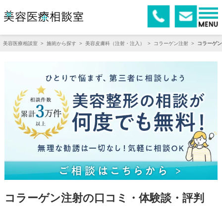
美容医療相談室
>
施術から探す
>
美容皮膚科（注射・注入）
>
コラーゲン注射
>
コラーゲン
コラーゲン注射の口コミ・体験談・評判