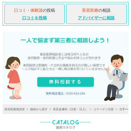
口コミ
・
体験談
の投稿
美容医療
の相談
口コミを投稿
アドバイザーに相談
無料相談電話：0120-424-246
美容医療相談室
>
施術から探す
>
美容皮膚科（注射・注入）
>
コラーゲン注射
>
コラーゲ