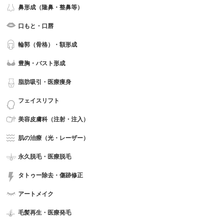
鼻形成（隆鼻・整鼻等）
口もと・口唇
輪郭（骨格）・額形成
豊胸・バスト形成
脂肪吸引・医療痩身
フェイスリフト
美容皮膚科（注射・注入）
肌の治療（光・レーザー）
永久脱毛・医療脱毛
タトゥー除去・傷跡修正
アートメイク
毛髪再生・医療発毛