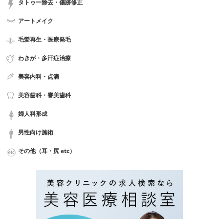
タトゥー除去・傷跡修正
アートメイク
毛髪再生・医療発毛
わきが・多汗症治療
美容内科・点滴
美容歯科・審美歯科
婦人科形成
男性向け施術
その他（耳・尻 etc）