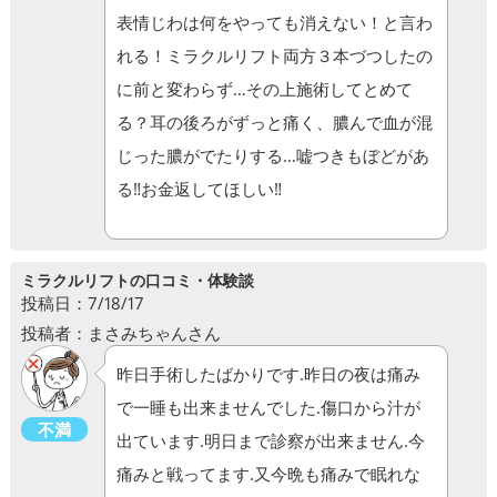
表情じわは何をやっても消えない！と言わ
れる！ミラクルリフト両方３本づつしたの
に前と変わらず…その上施術してとめて
る？耳の後ろがずっと痛く、膿んで血が混
じった膿がでたりする…嘘つきもぼどがあ
る‼お金返してほしい‼
ミラクルリフトの口コミ・体験談
投稿日：7/18/17
投稿者：まさみちゃんさん
昨日手術したばかりです.昨日の夜は痛み
で一睡も出来ませんでした.傷口から汁が
不満
出ています.明日まで診察が出来ません.今
痛みと戦ってます.又今晩も痛みで眠れな