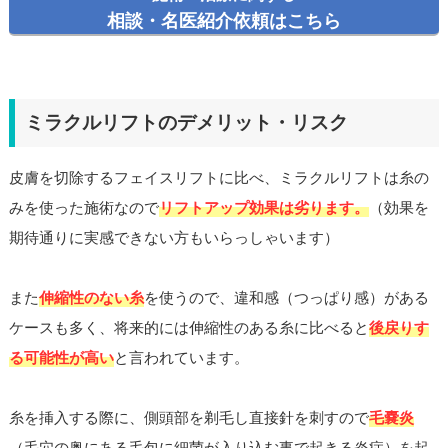
相談・名医紹介依頼はこちら
ミラクルリフトのデメリット・リスク
皮膚を切除するフェイスリフトに比べ、ミラクルリフトは糸の
みを使った施術なので
リフトアップ効果は劣ります。
（効果を
期待通りに実感できない方もいらっしゃいます）
また
伸縮性のない糸
を使うので、違和感（つっぱり感）がある
ケースも多く、将来的には伸縮性のある糸に比べると
後戻りす
る可能性が高い
と言われています。
糸を挿入する際に、側頭部を剃毛し直接針を刺すので
毛嚢炎
（毛穴の奥にある毛包に細菌が入り込む事で起きる炎症）を起