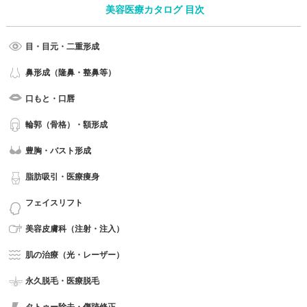
美容医療カタログ 目次
目・目元・二重形成
鼻形成（隆鼻・整鼻等）
口もと・口唇
輪郭（骨格）・額形成
豊胸・バスト形成
脂肪吸引・医療痩身
フェイスリフト
美容皮膚科（注射・注入）
肌の治療（光・レーザー）
永久脱毛・医療脱毛
タトゥー除去・傷跡修正