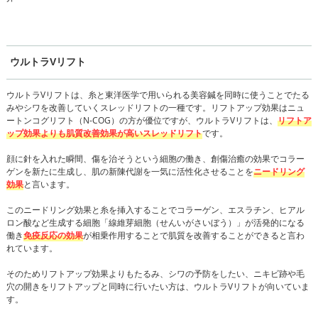
ウルトラVリフト
ウルトラVリフトは、糸と東洋医学で用いられる美容鍼を同時に使うことでたる
みやシワを改善していくスレッドリフトの一種です。リフトアップ効果はニュ
ートンコグリフト（N-COG）の方が優位ですが、ウルトラVリフトは、
リフトア
ップ効果よりも肌質改善効果が高いスレッドリフト
です。
顔に針を入れた瞬間、傷を治そうという細胞の働き、創傷治癒の効果でコラー
ゲンを新たに生成し、肌の新陳代謝を一気に活性化させることを
ニードリング
効果
と言います。
このニードリング効果と糸を挿入することでコラーゲン、エスラチン、ヒアル
ロン酸など生成する細胞「線維芽細胞（せんいがさいぼう）」が活発的になる
働き
免疫反応の効果
が相乗作用することで肌質を改善することができると言わ
れています。
そのためリフトアップ効果よりもたるみ、シワの予防をしたい、ニキビ跡や毛
穴の開きをリフトアップと同時に行いたい方は、ウルトラVリフトが向いていま
す。