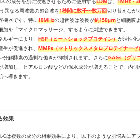
ルCの成分を肌に浸透させるために使用する
LDM
は、
1MHz・3
う異なる周波数の超音波を
1秒間に数千〜数万回
切り替えなが
容機器です。特に
10MHz
の超音波は波長が
約150μm
と細胞膜
細胞を「マイクロマッサージ」するように刺激できます。
ネルギーにより、
HSP（ヒートショックプロテイン）
が活性化
産生が促進され、
MMPs（マトリックスメタロプロテイナーゼ
ン分解酵素の過剰な働きが抑制されます。さらに
GAGs（グリ
が増加し、ヒアルロン酸などの保水成分が増えることで、内側
肌へ導きます。
る効果
ルCは複数の成分の相乗効果により、以下のような肌悩みにア