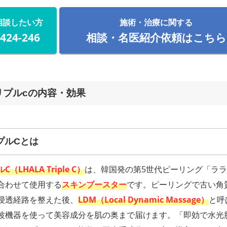
相談したい方
施術・治療に関する
-424-246
相談・名医紹介依頼はこちら
リプルcの内容・効果
プルCとは
（LHALA Triple C）
は、韓国発の第5世代ピーリング「ラ
合わせて使用する
スキンブースター
です。ピーリングで古い角
浸透経路を整えた後、
LDM（Local Dynamic Massage）
と呼
波機器を使って美容成分を肌の奥まで届けます。「即効で水光