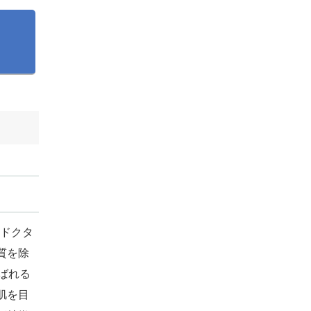
ラドクタ
質を除
ばれる
肌を目