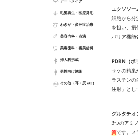
アートメイク
エクソソー
毛髪再生・医療発毛
細胞から分
わきが・多汗症治療
を担い、損
バリア機能
美容内科・点滴
美容歯科・審美歯科
婦人科形成
PDRN（
サケの精巣
男性向け施術
ラスチンの
その他（耳・尻 etc）
注射」とし
グルタチオ
3つのアミ
質
です。メ