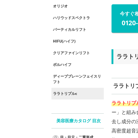
オリジオ
今すぐ
ハリウッドスペクトラ
0120
バーティカルリフト
HIFU(ハイフ)
クリアファインリフト
ララト
ボルハイフ
ディーププレーンフェイスリ
フト
ララトリ
ララトリプルc
ララトリプルC
ー」と組み
去し成分の
美容医療カタログ 目次
高密度超音
目・目元・二重形成