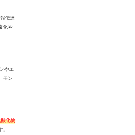
情報伝達
常化や
ンやエ
ーモン
抗酸化物
す。