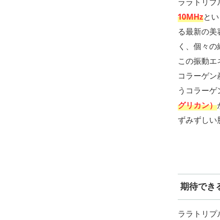
ララトリプ
10MHz
とい
る最新の美
く、個々の
この振動エ
コラーゲン
うコラーゲ
グリカン）
ずみずしい
期待でき
ララトリプ