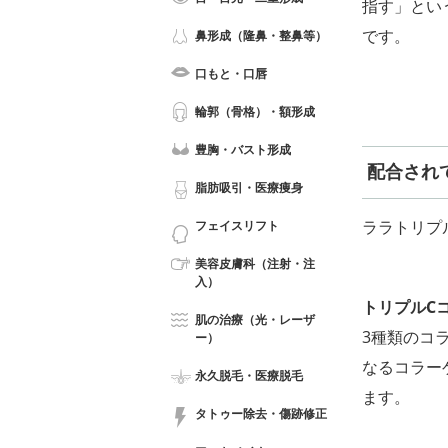
指す」とい
です。
鼻形成（隆鼻・整鼻等）
口もと・口唇
輪郭（骨格）・額形成
豊胸・バスト形成
配合され
脂肪吸引・医療痩身
ララトリプ
フェイスリフト
美容皮膚科（注射・注
入）
トリプルC
肌の治療（光・レーザ
3種類のコ
ー）
なるコラー
永久脱毛・医療脱毛
ます。
タトゥー除去・傷跡修正