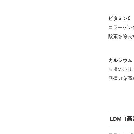
ビタミンC
コラーゲン
酸素を除去
カルシウム
皮膚のバリ
回復力を高
LDM（