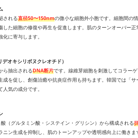
ム
泌される
直径50〜150nm
の微小な細胞外小胞です。細胞間の
傷した細胞の修復や再生を促進します。肌のターンオーバー正
強化に寄与します。
ポリデオキシリボヌクレオチド）
から抽出される
DNA断片
です。線維芽細胞を刺激してコラーゲ
生成を促し、創傷治癒や抗炎症作用も持ちます。韓国では「サ
て人気の成分です。
ン
ノ酸（グルタミン酸・システイン・グリシン）から構成される
ラニン生成を抑制し、肌のトーンアップや透明感向上に働きま