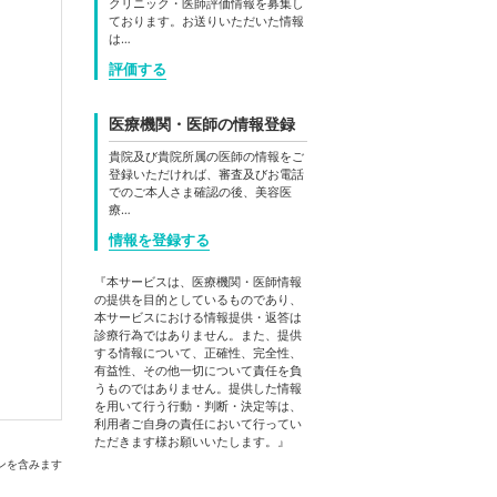
クリニック・医師評価情報を募集し
ております。お送りいただいた情報
は…
評価する
医療機関・医師の情報登録
貴院及び貴院所属の医師の情報をご
登録いただければ、審査及びお電話
でのご本人さま確認の後、美容医
療…
情報を登録する
『本サービスは、医療機関・医師情報
の提供を目的としているものであり、
本サービスにおける情報提供・返答は
診療行為ではありません。また、提供
する情報について、正確性、完全性、
有益性、その他一切について責任を負
うものではありません。提供した情報
を用いて行う行動・判断・決定等は、
利用者ご自身の責任において行ってい
ただきます様お願いいたします。』
ンを含みます