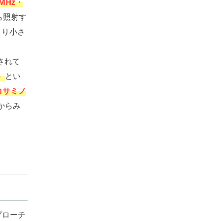
MHz・
ら照射す
より小さ
されて
）
とい
コサミノ
からみ
プローチ