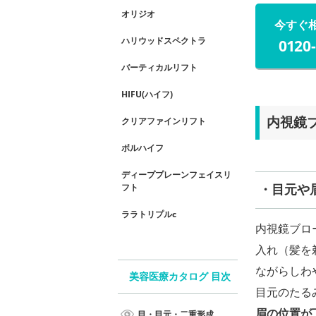
オリジオ
今すぐ
ハリウッドスペクトラ
0120
バーティカルリフト
HIFU(ハイフ)
クリアファインリフト
内視鏡
ボルハイフ
ディーププレーンフェイスリ
フト
・目元や
ララトリプルc
内視鏡ブロ
入れ（髪を
ながらしわ
美容医療カタログ 目次
目元のたる
眉の位置が
目・目元・二重形成