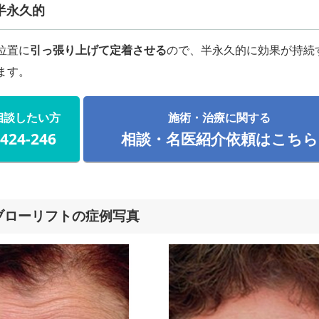
半永久的
位置に
引っ張り上げて定着させる
ので、半永久的に効果が持続
ます。
相談したい方
施術・治療に関する
-424-246
相談・名医紹介依頼はこちら
ブローリフトの症例写真