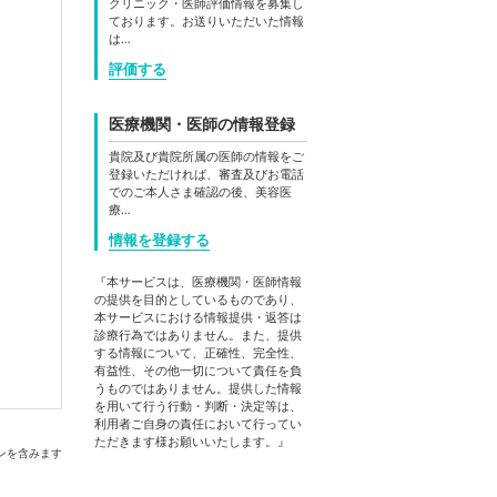
クリニック・医師評価情報を募集し
ております。お送りいただいた情報
は…
評価する
医療機関・医師の情報登録
貴院及び貴院所属の医師の情報をご
登録いただければ、審査及びお電話
でのご本人さま確認の後、美容医
療…
情報を登録する
『本サービスは、医療機関・医師情報
の提供を目的としているものであり、
本サービスにおける情報提供・返答は
診療行為ではありません。また、提供
する情報について、正確性、完全性、
有益性、その他一切について責任を負
うものではありません。提供した情報
を用いて行う行動・判断・決定等は、
利用者ご自身の責任において行ってい
ただきます様お願いいたします。』
ンを含みます