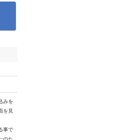
込みを
面を見
る事で
たのた