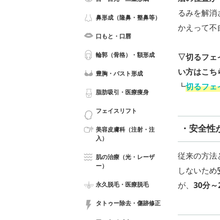
るみを解消
鼻形成（隆鼻・整鼻等）
かえって不
口もと・口唇
輪郭（骨格）・額形成
▽切るフェ
い方はこち
豊胸・バスト形成
┗
切るフェ
脂肪吸引・医療痩身
フェイスリフト
・安全性
美容皮膚科（注射・注
入）
従来の方法
肌の治療（光・レーザ
ー）
しないため
が、
30分
永久脱毛・医療脱毛
タトゥー除去・傷跡修正