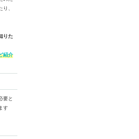
たり、
知りた
ど紹介
必要と
ます