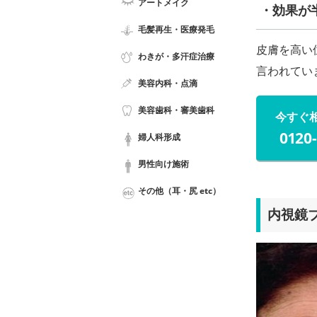
アートメイク
・効果が
毛髪再生・医療発毛
皮膚を高い
わきが・多汗症治療
言われてい
美容内科・点滴
美容歯科・審美歯科
今すぐ
0120
婦人科形成
男性向け施術
その他（耳・尻 etc）
内視鏡