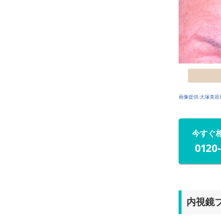
画像提供:大塚美容
今すぐ
0120
内視鏡