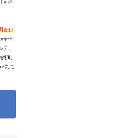
りも痛
月かけ
顔全体
ルテ、
施術時
みが気に