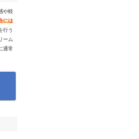
感や軽
合には
を行う
リーム
に通常