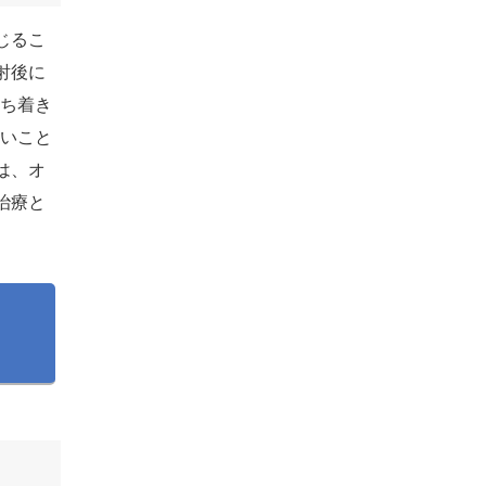
じるこ
射後に
落ち着き
くいこと
は、オ
治療と