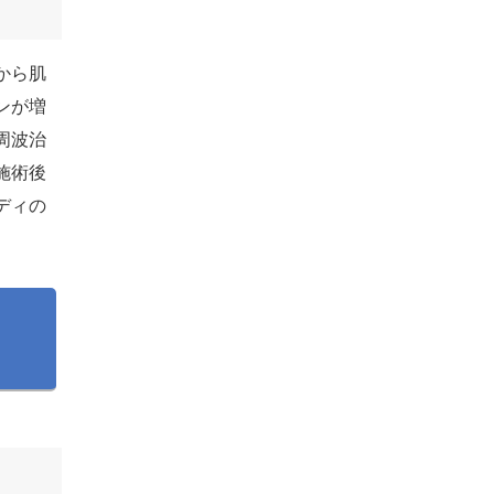
から肌
ンが増
周波治
施術後
ディの