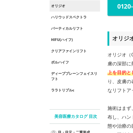
0120
オリジオ
ハリウッドスペクトラ
バーティカルリフト
オリジ
HIFU(ハイフ)
クリアファインリフト
オリジオ（
ボルハイフ
膚の深部に
上を目的と
ディーププレーンフェイスリ
フト
り、皮膚の
なリフトア
ララトリプルc
施術はまず
布し、ハン
美容医療カタログ 目次
態や治療の
目・目元・二重形成