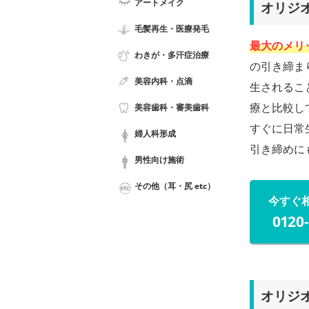
アートメイク
オリジ
毛髪再生・医療発毛
最大のメリ
わきが・多汗症治療
の引き締ま
美容内科・点滴
生されるこ
療と比較し
美容歯科・審美歯科
すぐに日常
婦人科形成
引き締めに
男性向け施術
その他（耳・尻 etc）
今すぐ
0120
オリジ