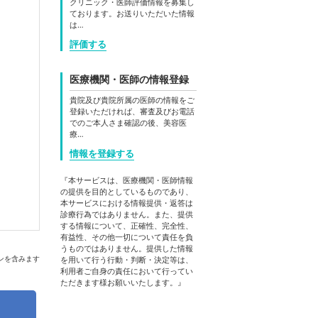
クリニック・医師評価情報を募集し
ております。お送りいただいた情報
は…
評価する
医療機関・医師の情報登録
貴院及び貴院所属の医師の情報をご
登録いただければ、審査及びお電話
でのご本人さま確認の後、美容医
療…
情報を登録する
『本サービスは、医療機関・医師情報
の提供を目的としているものであり、
本サービスにおける情報提供・返答は
診療行為ではありません。また、提供
する情報について、正確性、完全性、
有益性、その他一切について責任を負
うものではありません。提供した情報
ンを含みます
を用いて行う行動・判断・決定等は、
利用者ご自身の責任において行ってい
ただきます様お願いいたします。』