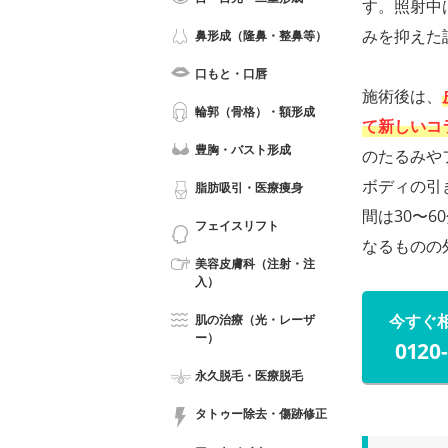
す。照射中
みを抑えた
鼻形成（隆鼻・整鼻等）
口もと・口唇
施術後は、
輪郭（骨格）・額形成
て新しいコ
豊胸・バスト形成
のたるみや
ボディの引
脂肪吸引・医療痩身
間は30〜
フェイスリフト
なるものの
美容皮膚科（注射・注
入）
今すぐ
肌の治療（光・レーザ
ー）
0120
永久脱毛・医療脱毛
タトゥー除去・傷跡修正