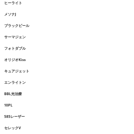
ヒーライト
メソナJ
ブラックピール
サーマジェン
フォトダブル
オリジオKiss
キュアジェット
エンライトン
BBL光治療
10PL
585レーザー
セレックV