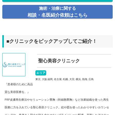
施術・治療に関する
相談・名医紹介依頼はこちら
■クリニックをピックアップしてご紹介！
聖心美容クリニック
エリア
東京, 大阪,福岡, 名古屋, 札幌, 大宮, 横浜, 熱海, 広島
『患者様のために高品
質な美容医療を。』
PRP皮膚再生療法やセリューション豊胸（幹細胞豊胸）など自家組織を使った再生
医療に力を入れている聖心美容クリニック。絵や図を使ったわかりやすいカウンセ
リングや、患者さん同士が顔を合わせないプライバシーに配慮、充実したアフター