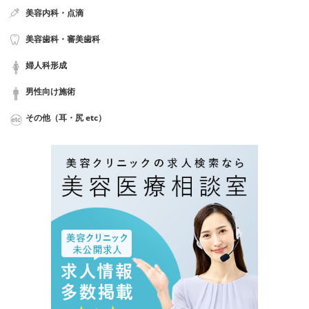
美容内科・点滴
美容歯科・審美歯科
婦人科形成
男性向け施術
その他（耳・尻 etc）