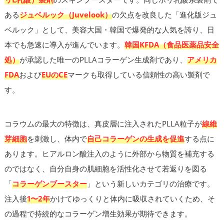
ある
ジュベルック（Juvelook）
の欠点を改良した「進化版ジュ
ベルック」として、美容大国・韓国で爆発的な人気を誇り、日
本でも急速に導入が進んでいます。
韓国KFDA（食品医薬品安全
処）
が承認した唯一のPLLAコラーゲン生成剤であり、
アメリカ
FDA
および
EUのCE
マークも取得している信頼性の高い製剤で
す。
コラウムの最大の特徴は、真皮層に注入されたPLLA粒子が
線維
芽細胞
を刺激し、体内で
自己コラーゲンの生成を促進
する点に
あります。ヒアルロン酸注入のように外部から物質を補充する
のではなく、自分自身の肌細胞を活性化させて若返りを図る
「
コラーゲンブースター
」という新しいカテゴリの治療です。
注入後
1〜2年
かけてゆっくりと体内に吸収されていくため、そ
の過程で持続的なコラーゲン増生効果が期待できます。