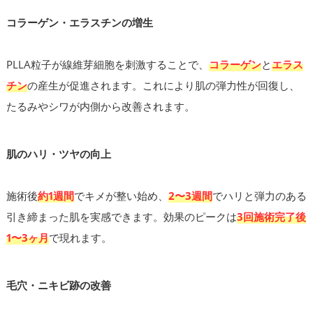
コラーゲン・エラスチンの増生
PLLA粒子が線維芽細胞を刺激することで、
コラーゲン
と
エラス
チン
の産生が促進されます。これにより肌の弾力性が回復し、
たるみやシワが内側から改善されます。
肌のハリ・ツヤの向上
施術後
約1週間
でキメが整い始め、
2〜3週間
でハリと弾力のある
引き締まった肌を実感できます。効果のピークは
3回施術完了後
1〜3ヶ月
で現れます。
毛穴・ニキビ跡の改善