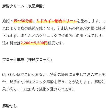
麻酔クリーム（表面麻酔）
施術の
15〜30分前
に
リドカイン配合クリーム
を塗布します。こ
れにより表皮の感覚が鈍くなり、針刺入時の痛みが大幅に軽減
されます。ほとんどのクリニックで標準的に使用されており、
追加料金は
2,200〜5,500円
程度です。
ブロック麻酔（神経ブロック）
ほうれい線やこめかみなど、特定の部位に集中して注入する場
合、局所的な神経ブロック麻酔を行うことがあります。麻酔効
果が高く、ほぼ無痛で施術を受けられます。
麻酔なし