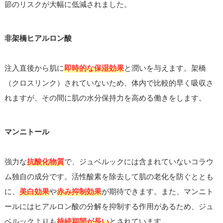
節のリスクが大幅に低減されました。
非架橋ヒアルロン酸
注入直後から肌に
即時的な保湿効果
と潤いを与えます。架橋
（クロスリンク）されていないため、体内で比較的早く吸収さ
れますが、その間に肌の水分保持力を高める働きをします。
マンニトール
強力な
抗酸化物質
で、ジュベルックには含まれていないコラウ
ム独自の成分です。活性酸素を除去して肌の老化を防ぐととも
に、
美白効果
や
赤み抑制効果
が期待できます。また、マンニト
ールにはヒアルロン酸の分解を抑制する作用があるため、ジュ
ベルックよりも
持続期間が長い
とされています。