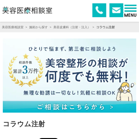
美容医療相談室
>
施術から探す
>
美容皮膚科（注射・注入）
>
コラウム注射
コラウム注射